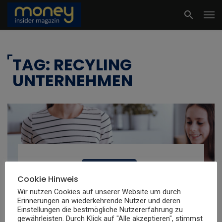
TAG: RECYLING
UNTERNEHMEN
FINANZMARKT
Cookie Hinweis
Die besten Recycling Aktien: Geld
Wir nutzen Cookies auf unserer Website um durch
verdienen mit Müll, Schrott &
Erinnerungen an wiederkehrende Nutzer und deren
Recycling
Einstellungen die bestmögliche Nutzererfahrung zu
gewährleisten. Durch Klick auf "Alle akzeptieren", stimmst