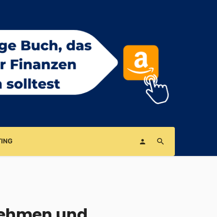
ING
rnehmen und