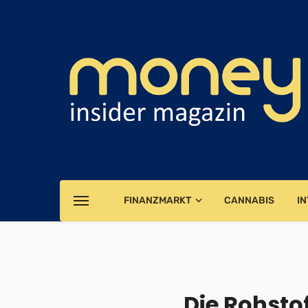
FINANZMARKT
CANNABIS
IN
Die Rohsto