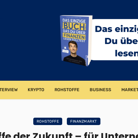
TERVIEW
KRYPTO
ROHSTOFFE
BUSINESS
MARKET
ROHSTOFFE
FINANZMARKT
ffe der Zukunft – für Unte