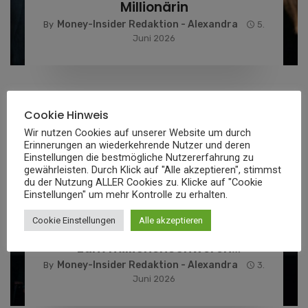
Millionärin
Money-Insider Redaktion - Alexandra
By
5.
Juni 2026
Cookie Hinweis
Wir nutzen Cookies auf unserer Website um durch
Erinnerungen an wiederkehrende Nutzer und deren
Einstellungen die bestmögliche Nutzererfahrung zu
gewährleisten. Durch Klick auf "Alle akzeptieren", stimmst
du der Nutzung ALLER Cookies zu. Klicke auf "Cookie
FINANZ NEWS
Einstellungen" um mehr Kontrolle zu erhalten.
Jean-Claude Van Damme
Cookie Einstellungen
Alle akzeptieren
Vermögen: Vom Karate-Kämpfer
zum millionenschweren
Actionheld
Money-Insider Redaktion - Alexandra
By
3.
Juni 2026