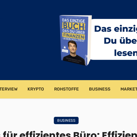
TERVIEW
KRYPTO
ROHSTOFFE
BUSINESS
MARKET
BUSINESS
ür effizientes Büro: Effizie