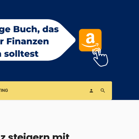
ING
nz steigern mit