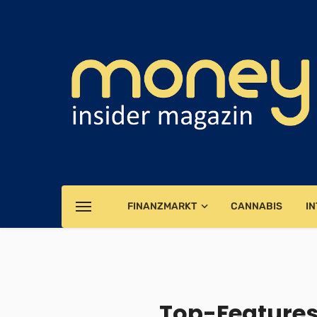
FINANZMARKT
CANNABIS
IN
Top-Features f