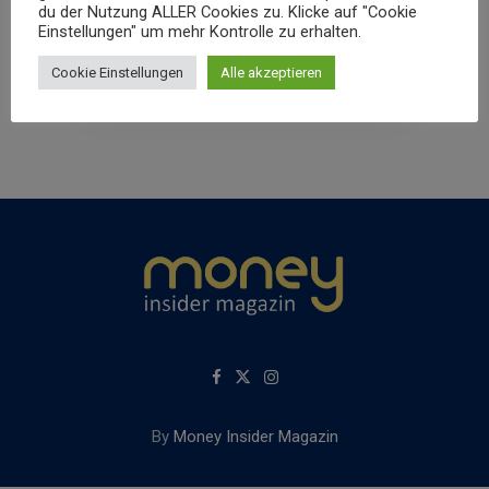
du der Nutzung ALLER Cookies zu. Klicke auf "Cookie
VIDEO)
Einstellungen" um mehr Kontrolle zu erhalten.
Money Insider Redaktion
By
17. Februar 2022
Cookie Einstellungen
Alle akzeptieren
By
Money Insider Magazin