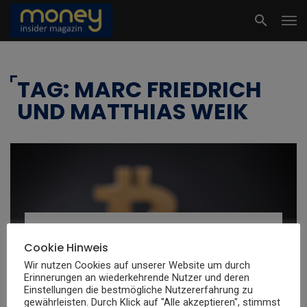
TAG: MARC FRIEDRICH
UND MATTHIAS WEIK
FINANZ NEWS
Cookie Hinweis
Marc Friedrich Bitcoin Analyse:
Wir nutzen Cookies auf unserer Website um durch
Erinnerungen an wiederkehrende Nutzer und deren
Wird BITCOIN manipuliert?
Einstellungen die bestmögliche Nutzererfahrung zu
(Artikelanalyse Ernst Wolff –
gewährleisten. Durch Klick auf "Alle akzeptieren", stimmst