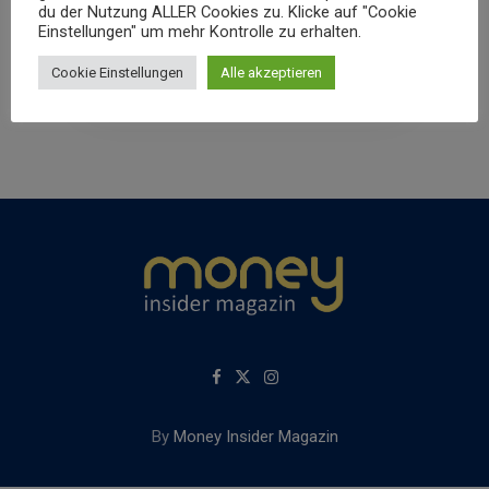
völlig unzureichend
du der Nutzung ALLER Cookies zu. Klicke auf "Cookie
Money Insider Redaktion
By
1. Dezember
Einstellungen" um mehr Kontrolle zu erhalten.
2021
Cookie Einstellungen
Alle akzeptieren
By
Money Insider Magazin