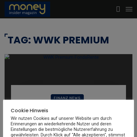
TAG: WWK PREMIUM
FINANZ NEWS
WWK Premium FondsRente 2.0 –
Cookie Hinweis
Renditepower für die
Wir nutzen Cookies auf unserer Website um durch
Erinnerungen an wiederkehrende Nutzer und deren
Altersvorsorge
Einstellungen die bestmögliche Nutzererfahrung zu
gewährleisten. Durch Klick auf "Alle akzeptieren", stimmst
Money Insider Redaktion
By
25. Januar 2022