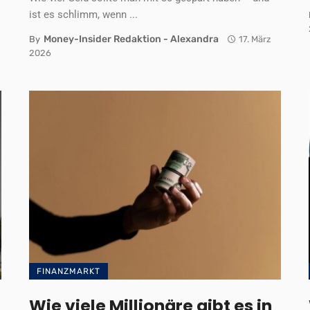
ist es schlimm, wenn ...
Money-Insider Redaktion - Alexandra
By
17. März
2026
FINANZMARKT
Wie viele Millionäre gibt es in