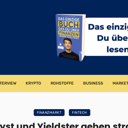
TERVIEW
KRYPTO
ROHSTOFFE
BUSINESS
MARKET
FINANZMARKT
FINTECH
yst und Yieldster gehen str