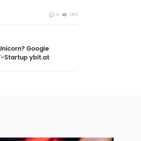
0
1313
Unicorn? Google
IT-Startup ybit.at