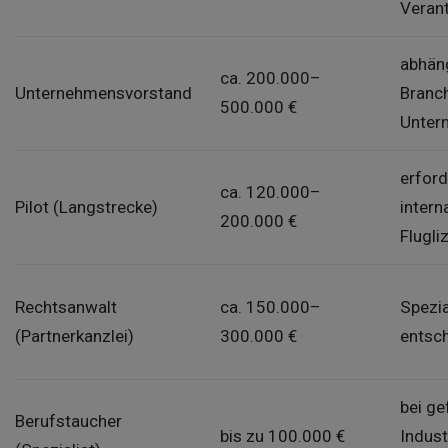
Veran
abhän
ca. 200.000–
Unternehmensvorstand
Branc
500.000 €
Unter
erford
ca. 120.000–
Pilot (Langstrecke)
intern
200.000 €
Flugli
Rechtsanwalt
ca. 150.000–
Spezia
(Partnerkanzlei)
300.000 €
entsc
bei ge
Berufstaucher
bis zu 100.000 €
Indust