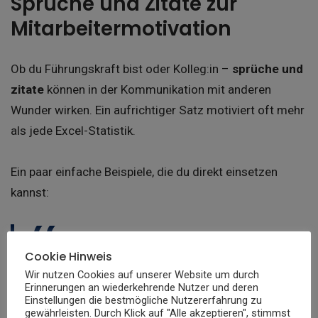
Sprüche und Zitate zur
Mitarbeitermotivation
Ob du Führungskraft bist oder Kolleg:in –
sprüche und
zitate
können in der Kommunikation mit anderen
Wunder wirken. Ein aufrichtiger Satz motiviert oft mehr
als jede Excel-Statistik.
Ein paar einfache Beispiele, die du direkt einsetzen
kannst:
Cookie Hinweis
„Mach heute etwas, worauf du morgen
Wir nutzen Cookies auf unserer Website um durch
stolz bist.“
Erinnerungen an wiederkehrende Nutzer und deren
Einstellungen die bestmögliche Nutzererfahrung zu
„Fehler sind Beweise dafür, dass du es
gewährleisten. Durch Klick auf "Alle akzeptieren", stimmst