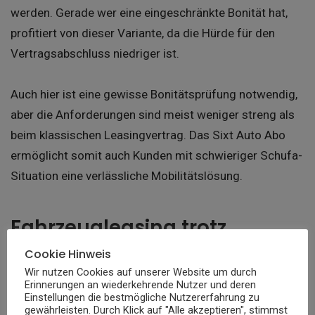
werden. Gerade wer eine eingeschränkte Bonität hat,
profitiert von dieser Variante, da die Hürde für den
Vertragsabschluss niedriger ist.
Auch hier ist eine gewisse Bonitätsprüfung notwendig,
aber die Anforderungen sind meist weniger streng als
beim klassischen Leasingvertrag. Das Sixt Auto Abo
ermöglicht somit auch Kunden mit schwieriger Schufa-
Situation eine verlässliche Mobilitätslösung.
Fahrzeugleasing trotz
negativer Schufa: Worauf
Cookie Hinweis
man achten sollte
Wir nutzen Cookies auf unserer Website um durch
Erinnerungen an wiederkehrende Nutzer und deren
Einstellungen die bestmögliche Nutzererfahrung zu
gewährleisten. Durch Klick auf "Alle akzeptieren", stimmst