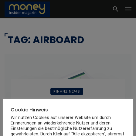
TAG: AIRBOARD
FINANZ NEWS
Den Überblick behalten: Private
Cookie Hinweis
finanzielle Fragen mit dem
Wir nutzen Cookies auf unserer Website um durch
innovativen AIRboard verstehen
Erinnerungen an wiederkehrende Nutzer und deren
und selbst managen
Einstellungen die bestmögliche Nutzererfahrung zu
Money Insider Redaktion
By
29. November
gewährleisten. Durch Klick auf "Alle akzeptieren", stimmst
2021