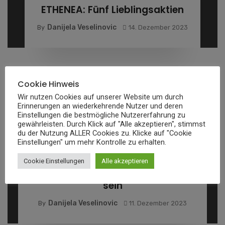
ETHENEA: Fünf Lieblingsaktien
Danijela Veselinovic
By
14. Dezember 2023
Cookie Hinweis
Wir nutzen Cookies auf unserer Website um durch
Erinnerungen an wiederkehrende Nutzer und deren
Einstellungen die bestmögliche Nutzererfahrung zu
gewährleisten. Durch Klick auf "Alle akzeptieren", stimmst
du der Nutzung ALLER Cookies zu. Klicke auf "Cookie
PRESSEMELDUNG
Einstellungen" um mehr Kontrolle zu erhalten.
Maxime Rohde: So unbedenklich
Cookie Einstellungen
Alle akzeptieren
kann der Weg in den Börsenmarkt
sein
Danijela Veselinovic
By
11. Dezember 2023