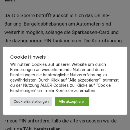
Ja. Die Sperre betrifft ausschließlich das Online-
Banking. Bargeldabhebungen am Automaten sind
weiterhin möglich, solange die Sparkassen-Card und
die dazugehörige PIN funktionieren. Die Kontoführung
bleibt vollständig aktiv und man muss kein
neues Konto
Cookie Hinweis
eröffnen
.
Wir nutzen Cookies auf unserer Website um durch
Erinnerungen an wiederkehrende Nutzer und deren
Einstellungen die bestmögliche Nutzererfahrung zu
Wie kann man eine Online-
gewährleisten. Durch Klick auf "Alle akzeptieren", stimmst
Banking-Sperre aufheben?
du der Nutzung ALLER Cookies zu. Klicke auf "Cookie
Einstellungen" um mehr Kontrolle zu erhalten.
Cookie Einstellungen
Alle akzeptieren
• Kontakt zur Sparkasse aufnehmen
• Identität bestätigen lassen
• neue PIN anfordern, falls die alte vergessen wurde
• gültige TAN bereitstellen