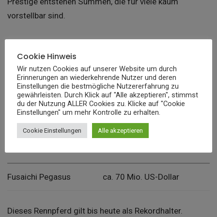
Prestige entstehen Summen, die für viele kaum
vorstellbar sind.
FAQs: „Wie teuer ist das
Cookie Hinweis
teuerste Pferd der Welt“
Wir nutzen Cookies auf unserer Website um durch
Erinnerungen an wiederkehrende Nutzer und deren
Einstellungen die bestmögliche Nutzererfahrung zu
gewährleisten. Durch Klick auf "Alle akzeptieren", stimmst
Was ist aktuell das teuerste
du der Nutzung ALLER Cookies zu. Klicke auf "Cookie
Einstellungen" um mehr Kontrolle zu erhalten.
Pferd?
Cookie Einstellungen
Alle akzeptieren
Pferd
Preis
Fusaichi Pegasus
ca. 70 Mio. US-Dollar
Dieses Rennpferd gilt bis heute als Rekordhalter.