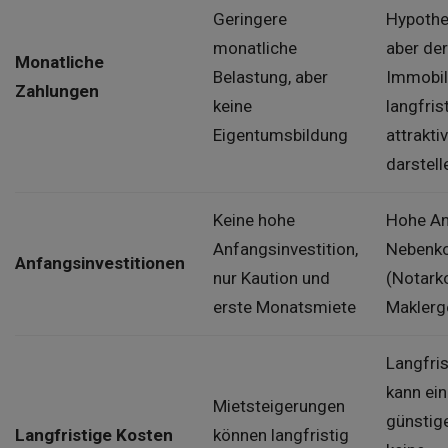
Geringere
Hypothe
monatliche
aber der
Monatliche
Belastung, aber
Immobili
Zahlungen
keine
langfris
Eigentumsbildung
attrakti
darstell
Keine hohe
Hohe An
Anfangsinvestition,
Nebenk
Anfangsinvestitionen
nur Kaution und
(Notark
erste Monatsmiete
Maklerg
Langfri
kann ei
Mietsteigerungen
günstig
Langfristige Kosten
können langfristig