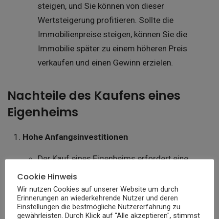
steigen, und Sie können von dieser
Wertsteigerung profitieren. Sollte die
Immobilienpreise steigen, können Sie die
Immobilie später zu einem höheren Preis
verkaufen und einen Gewinn erzielen.
Nachteile des Kaufens eines
Eigenheims
Hohe Anfangsinvestitionen
Der Kauf eines Eigenheims erfordert eine
erhebliche Anfangsinvestition. Die Anzahlung
Cookie Hinweis
ist oft ein großer Betrag, und zusätzliche
Wir nutzen Cookies auf unserer Website um durch
Erinnerungen an wiederkehrende Nutzer und deren
Kosten wie Notarkosten, Maklergebühren und
Einstellungen die bestmögliche Nutzererfahrung zu
Steuern können die Ausgaben weiter erhöhen.
gewährleisten. Durch Klick auf "Alle akzeptieren", stimmst