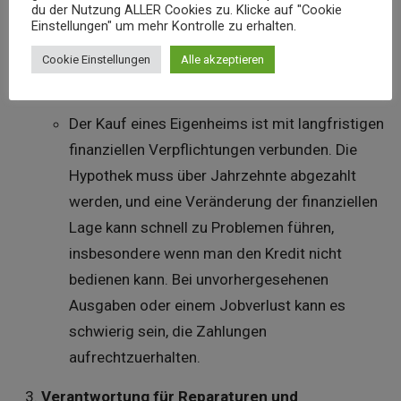
du der Nutzung ALLER Cookies zu. Klicke auf "Cookie
Diese hohen Anfangskosten sind eine der
Einstellungen" um mehr Kontrolle zu erhalten.
größten Hürden für potenzielle Käufer.
Cookie Einstellungen
Alle akzeptieren
Langfristige finanzielle Verpflichtungen
Der Kauf eines Eigenheims ist mit langfristigen
finanziellen Verpflichtungen verbunden. Die
Hypothek muss über Jahrzehnte abgezahlt
werden, und eine Veränderung der finanziellen
Lage kann schnell zu Problemen führen,
insbesondere wenn man den Kredit nicht
bedienen kann. Bei unvorhergesehenen
Ausgaben oder einem Jobverlust kann es
schwierig sein, die Zahlungen
aufrechtzuerhalten.
Verantwortung für Reparaturen und