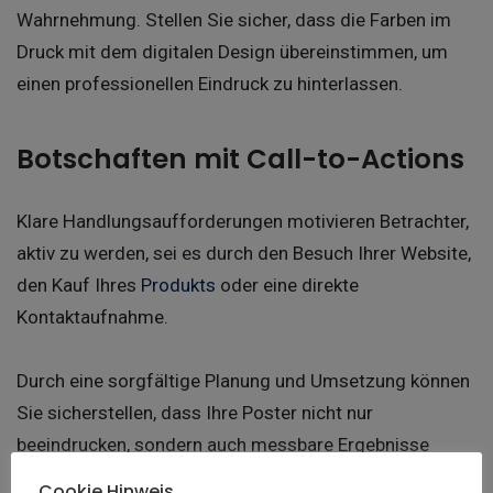
Wahrnehmung. Stellen Sie sicher, dass die Farben im
Druck mit dem digitalen Design übereinstimmen, um
einen professionellen Eindruck zu hinterlassen.
Botschaften mit Call-to-Actions
Klare Handlungsaufforderungen motivieren Betrachter,
aktiv zu werden, sei es durch den Besuch Ihrer Website,
den Kauf Ihres
Produkts
oder eine direkte
Kontaktaufnahme.
Durch eine sorgfältige Planung und Umsetzung können
Sie sicherstellen, dass Ihre Poster nicht nur
beeindrucken, sondern auch messbare Ergebnisse
liefern.
Cookie Hinweis