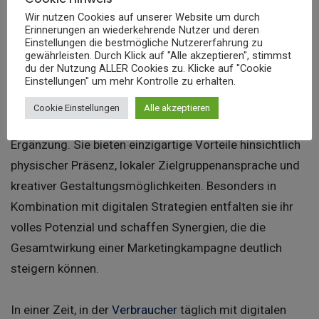
Wir nutzen Cookies auf unserer Website um durch
Erinnerungen an wiederkehrende Nutzer und deren
Fazit
Einstellungen die bestmögliche Nutzererfahrung zu
gewährleisten. Durch Klick auf "Alle akzeptieren", stimmst
du der Nutzung ALLER Cookies zu. Klicke auf "Cookie
Einstellungen" um mehr Kontrolle zu erhalten.
Gedruckte Poster behaupten ihren Platz als essentielles
Instrument im modernen Marketingmix – nicht als
Cookie Einstellungen
Alle akzeptieren
Alternative zu digitalen Kanälen, sondern als wertvolle
Ergänzung. Sie bieten einzigartige Vorteile hinsichtlich
physischer Präsenz, lokaler Zielgruppenansprache und
kreativer Gestaltungsmöglichkeiten. Besonders in
Kombination mit digitalen Strategien entfalten sie ihr
volles Potenzial und schaffen Synergien, die die
Gesamtwirkung einer Marketingkampagne deutlich
steigern können.
In einer Zeit, in der
Verbraucher
täglich mit digitalen