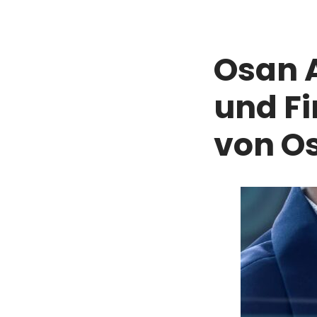
Osan 
und F
von O