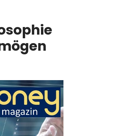
osophie
ermögen