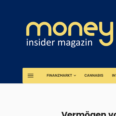
FINANZMARKT
CANNABIS
IN
Vermögen vo