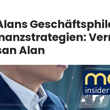
Alans Geschäftsphil
inanzstrategien: V
san Alan