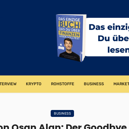
TERVIEW
KRYPTO
ROHSTOFFE
BUSINESS
MARKET
BUSINESS
n Osan Alan: Der Goodbye