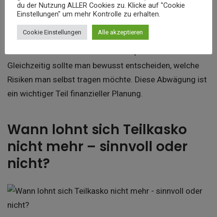
du der Nutzung ALLER Cookies zu. Klicke auf "Cookie
unnötige Kosten zu vermeiden.
Einstellungen" um mehr Kontrolle zu erhalten.
Cookie Einstellungen
Alle akzeptieren
Wer die Teilkasko nicht mehr braucht, spart durch einen
Wechsel oft mehrere hundert Euro pro Jahr.
Gleichzeitig sollte man bewusst entscheiden, welche
Risiken man selbst tragen möchte. Diese Abwägung ist
ein wichtiger Teil finanzieller Planung.
Wann lohnt sich Teilkasko
nicht mehr – sinnvoll oder
nicht?