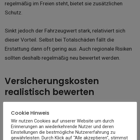
regelmäßig im Freien steht, bietet sie zusätzlichen
Schutz.
Sinkt jedoch der Fahrzeugwert stark, relativiert sich
dieser Vorteil. Selbst bei Totalschäden fällt die
Erstattung dann oft gering aus. Auch regionale Risiken
sollten deshalb regelmäßig neu bewertet werden.
Versicherungskosten
realistisch bewerten
Viele Autofahrer behalten ihre Versicherung jahrelang
Cookie Hinweis
unverändert bei. Dabei ändern sich Fahrzeugwert,
Wir nutzen Cookies auf unserer Website um durch
Erinnerungen an wiederkehrende Nutzer und deren
Nutzung und persönliche Situation kontinuierlich. Eine
Einstellungen die bestmögliche Nutzererfahrung zu
regelmäßige Überprüfung der Autoversicherung hilft,
gewährleisten. Durch Klick auf "Alle akzeptieren", stimmst