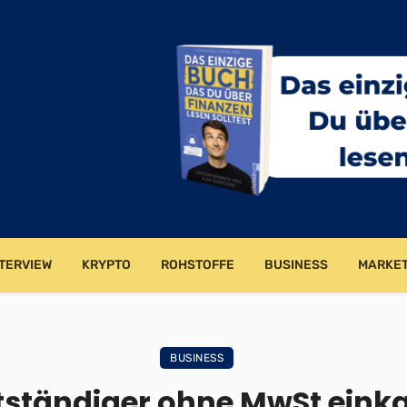
TERVIEW
KRYPTO
ROHSTOFFE
BUSINESS
MARKET
BUSINESS
tständiger ohne MwSt eink