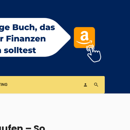
ING
aufen – So