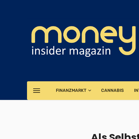
FINANZMARKT
CANNABIS
IN
Als Selbs