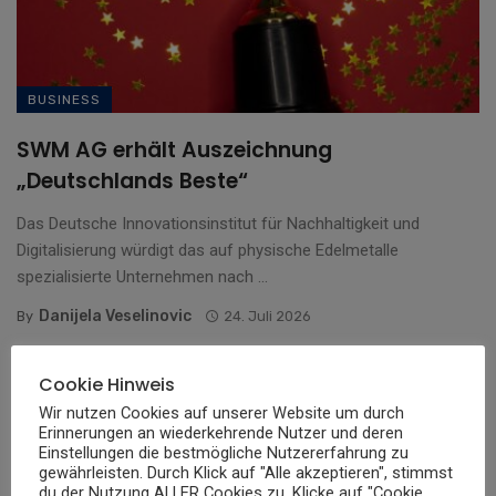
BUSINESS
SWM AG erhält Auszeichnung
„Deutschlands Beste“
Das Deutsche Innovationsinstitut für Nachhaltigkeit und
Digitalisierung würdigt das auf physische Edelmetalle
spezialisierte Unternehmen nach ...
Danijela Veselinovic
By
24. Juli 2026
Cookie Hinweis
Wir nutzen Cookies auf unserer Website um durch
Erinnerungen an wiederkehrende Nutzer und deren
Einstellungen die bestmögliche Nutzererfahrung zu
gewährleisten. Durch Klick auf "Alle akzeptieren", stimmst
du der Nutzung ALLER Cookies zu. Klicke auf "Cookie