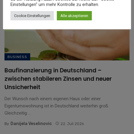
Einstellungen" um mehr Kontrolle zu erhalten.
Cookie Einstellungen
Alle akzeptieren
BUSINESS
Baufinanzierung in Deutschland –
zwischen stabileren Zinsen und neuer
Unsicherheit
Der Wunsch nach einem eigenen Haus oder einer
Eigentumswohnung ist in Deutschland weiterhin groß.
Gleichzeitig ...
Danijela Veselinovic
By
22. Juli 2026