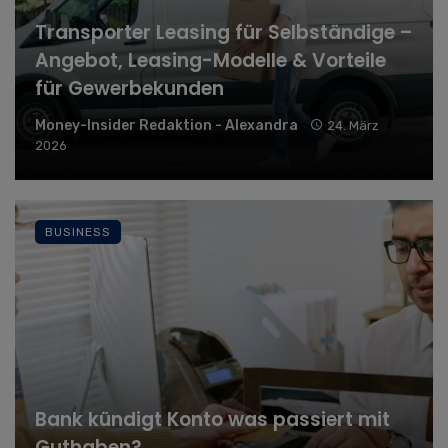
Transporter Leasing für Selbständige –
Angebot, Leasing-Modelle & Vorteile
für Gewerbekunden
Money-Insider Redaktion - Alexandra
24. März
2026
BUSINESS
Bank kündigt Konto was passiert mit
Guthaben?